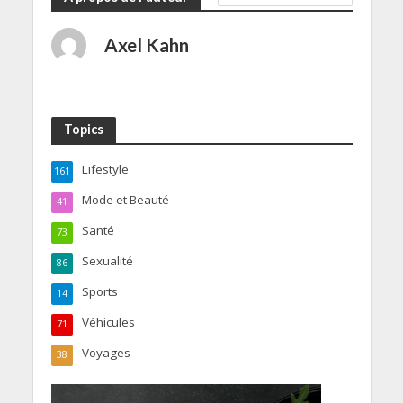
Axel Kahn
Topics
Lifestyle
161
Mode et Beauté
41
Santé
73
Sexualité
86
Sports
14
Véhicules
71
Voyages
38