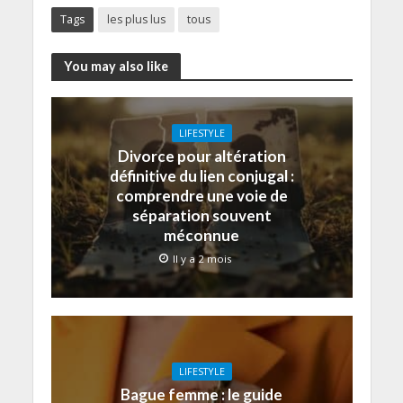
Tags
les plus lus
tous
You may also like
LIFESTYLE
Divorce pour altération
définitive du lien conjugal :
comprendre une voie de
séparation souvent
méconnue
Il y a 2 mois
LIFESTYLE
Bague femme : le guide