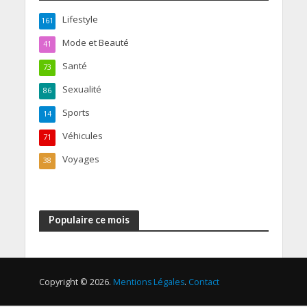
Lifestyle
161
Mode et Beauté
41
Santé
73
Sexualité
86
Sports
14
Véhicules
71
Voyages
38
Populaire ce mois
Copyright © 2026.
Mentions Légales
.
Contact