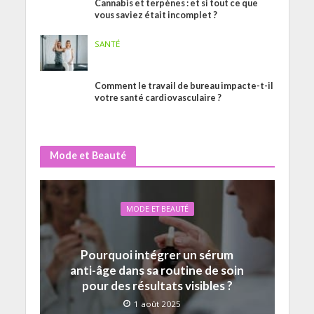
Cannabis et terpènes : et si tout ce que
vous saviez était incomplet ?
SANTÉ
Comment le travail de bureau impacte-t-il
votre santé cardiovasculaire ?
Mode et Beauté
MODE ET BEAUTÉ
Pourquoi intégrer un sérum
anti-âge dans sa routine de soin
pour des résultats visibles ?
1 août 2025