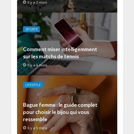
Il y a 2 mois
SPORTS
Comment miser intelligemment
sur les matchs de tennis
Il y a 4 mois
LIFESTYLE
Bague femme : le guide complet
pour choisir le bijou qui vous
ressemble
Il y a 5 mois