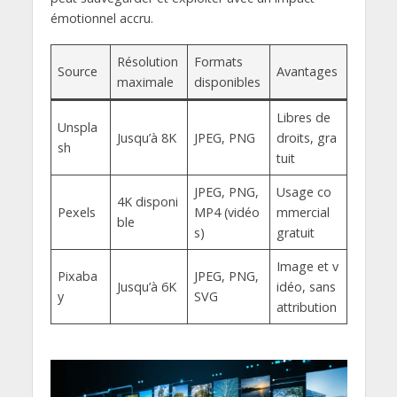
émotionnel accru.
Résolution
Formats
Source
Avantages
maximale
disponibles
Libres de
Unspla
Jusqu’à 8K
JPEG, PNG
droits, gra
sh
tuit
JPEG, PNG,
Usage co
4K disponi
Pexels
MP4 (vidéo
mmercial
ble
s)
gratuit
Image et v
Pixaba
JPEG, PNG,
Jusqu’à 6K
idéo, sans
y
SVG
attribution