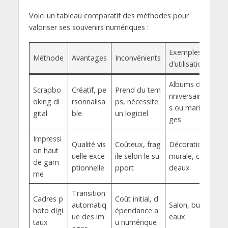
Voici un tableau comparatif des méthodes pour
valoriser ses souvenirs numériques :
Exemples
Méthode
Avantages
Inconvénients
d’utilisation
Albums d’a
Scrapbo
Créatif, pe
Prend du tem
nniversaire
oking di
rsonnalisa
ps, nécessite
s ou maria
gital
ble
un logiciel
ges
Impressi
Qualité vis
Coûteux, frag
Décoration
on haut
uelle exce
ile selon le su
murale, ca
de gam
ptionnelle
pport
deaux
me
Transition
Cadres p
Coût initial, d
automatiq
Salon, bur
hoto digi
épendance a
ue des im
eaux
taux
u numérique