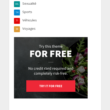
Sexualité
86
Sports
14
Véhicules
71
Voyages
38