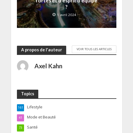
fortes et d’esprit d’equipe
?
1 avril 2024
VOIR TOUS LES ARTICLES
A propos de l'auteur
Axel Kahn
Topics
Lifestyle
161
Mode et Beauté
41
Santé
73