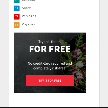
86
Sports
14
Véhicules
71
Voyages
38