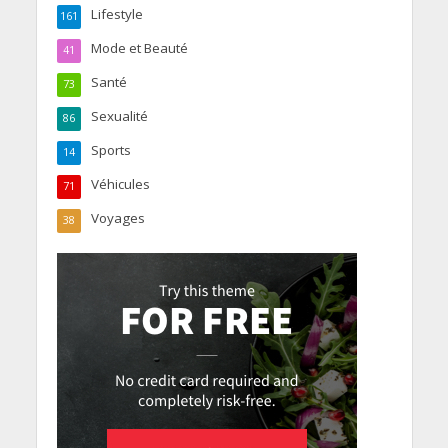
Lifestyle
161
Mode et Beauté
41
Santé
73
Sexualité
86
Sports
14
Véhicules
71
Voyages
38