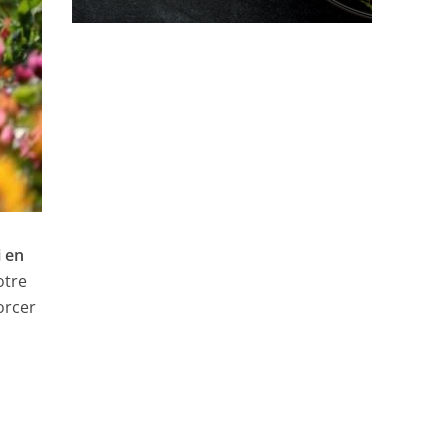
i en
otre
orcer