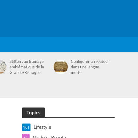
Stilton : un fromage
Configurer un routeur
emblématique de la
dans une langue
Grande-Bretagne
morte
Topics
Lifestyle
161
Mode et Beauté
41