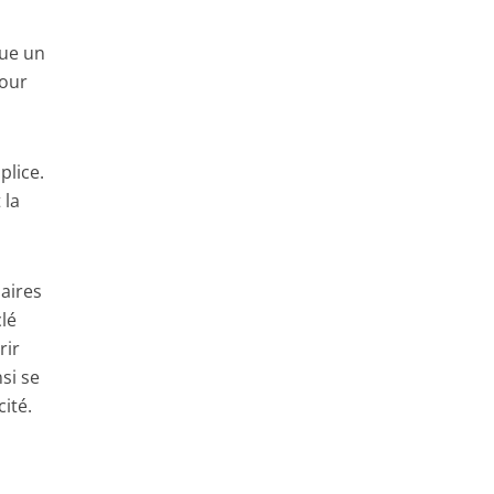
oue un
mour
plice.
 la
aires
clé
rir
si se
ité.