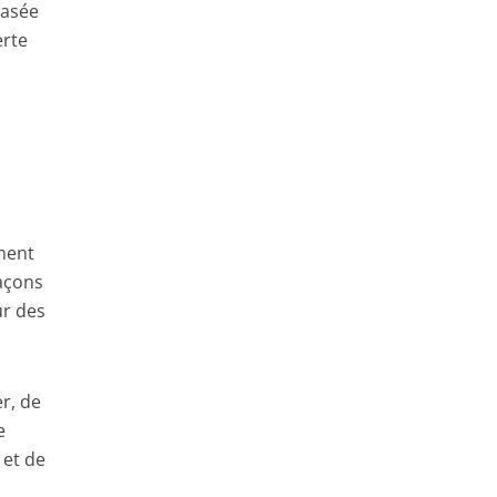
basée
erte
ement
façons
ur des
r, de
e
 et de