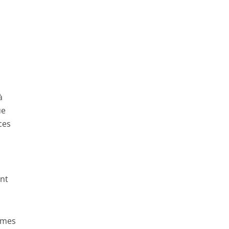
à
ue
ces
ent
 mes