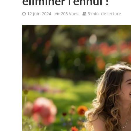
éliminer l’ennui !
12 juin 2024
208 Vues
3 min. de lecture