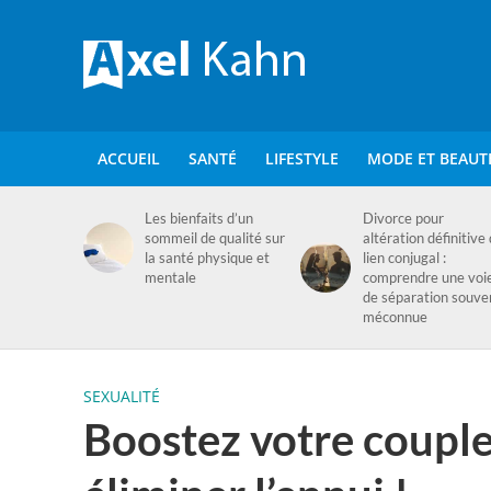
ACCUEIL
SANTÉ
LIFESTYLE
MODE ET BEAUT
Les bienfaits d’un
Divorce pour
sommeil de qualité sur
altération définitive
la santé physique et
lien conjugal :
mentale
comprendre une voi
de séparation souve
méconnue
SEXUALITÉ
Boostez votre couple 