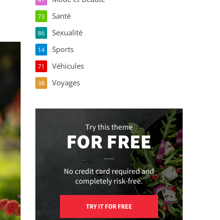
Santé
73
Sexualité
86
Sports
14
Véhicules
71
Voyages
38