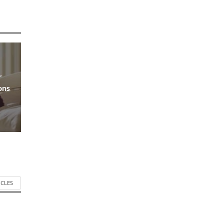
r
ons
ICLES