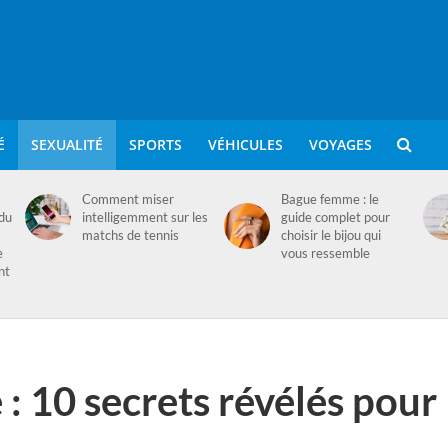
É
SEXUALITÉ
SPORTS
VÉHICULES
VOYAGES
Comment miser
Bague femme : le
 du
intelligemment sur les
guide complet pour
matchs de tennis
choisir le bijou qui
e
vous ressemble
nt
: 10 secrets révélés pour