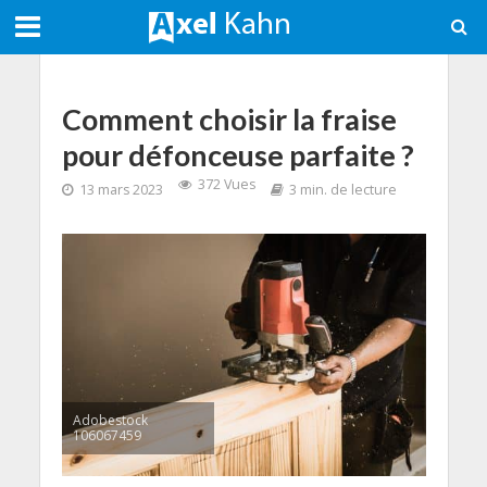
Comment choisir la fraise
pour défonceuse parfaite ?
372 Vues
13 mars 2023
3 min. de lecture
Adobestock
106067459