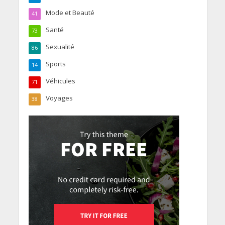
Mode et Beauté
41
Santé
73
Sexualité
86
Sports
14
Véhicules
71
Voyages
38