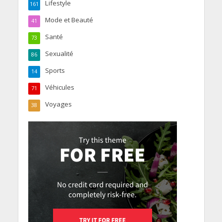
Lifestyle
161
Mode et Beauté
41
Santé
73
Sexualité
86
Sports
14
Véhicules
71
Voyages
38