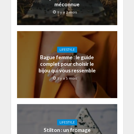
méconnue
Il y a 2 mois
LIFESTYLE
Bague femme : le guide
complet pour choisir le
bijou qui vous ressemble
Il y a 5 mois
LIFESTYLE
Stilton : un fromage