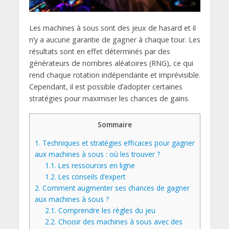
Les machines à sous sont des jeux de hasard et il
n’y a aucune garantie de gagner à chaque tour. Les
résultats sont en effet déterminés par des
générateurs de nombres aléatoires (RNG), ce qui
rend chaque rotation indépendante et imprévisible.
Cependant, il est possible d’adopter certaines
stratégies pour maximiser les chances de gains.
Sommaire
1.
Techniques et stratégies efficaces pour gagner
aux machines à sous : où les trouver ?
1.1.
Les ressources en ligne
1.2.
Les conseils d’expert
2.
Comment augmenter ses chances de gagner
aux machines à sous ?
2.1.
Comprendre les règles du jeu
2.2.
Choisir des machines à sous avec des