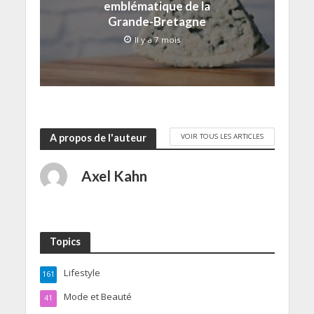
emblématique de la
Grande-Bretagne
Il y a 7 mois
VOIR TOUS LES ARTICLES
A propos de l'auteur
Axel Kahn
Topics
Lifestyle
161
Mode et Beauté
41