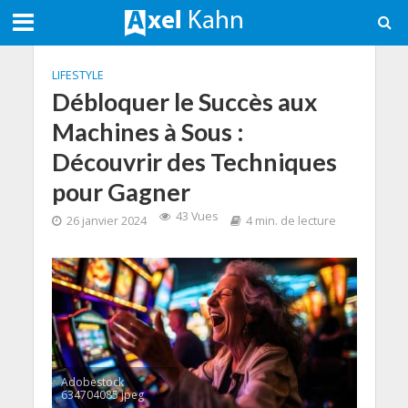
LIFESTYLE
Débloquer le Succès aux
Machines à Sous :
Découvrir des Techniques
pour Gagner
43 Vues
26 janvier 2024
4 min. de lecture
Adobestock
634704085 jpeg