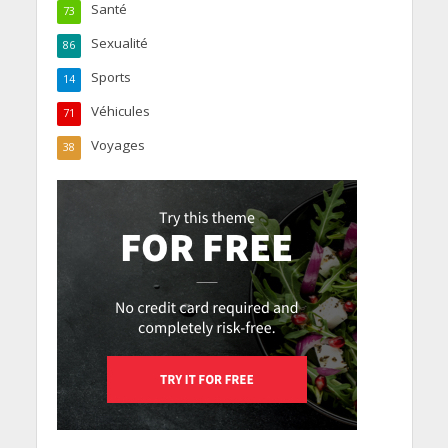
Santé
73
Sexualité
86
Sports
14
Véhicules
71
Voyages
38