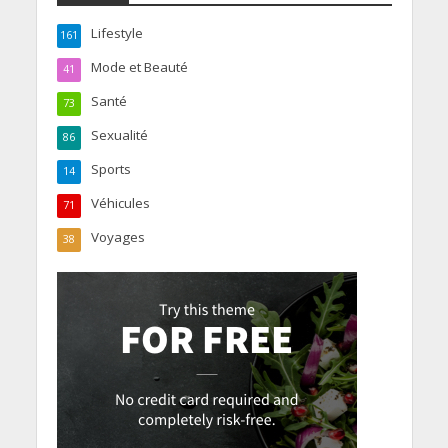
Lifestyle
161
Mode et Beauté
41
Santé
73
Sexualité
86
Sports
14
Véhicules
71
Voyages
38