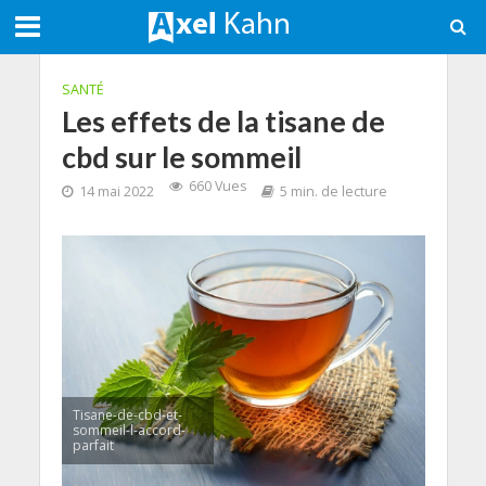
SANTÉ
Les effets de la tisane de
cbd sur le sommeil
660 Vues
14 mai 2022
5 min. de lecture
Tisane-de-cbd-et-
sommeil-l-accord-
parfait