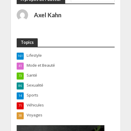
Axel Kahn
Topics
Lifestyle
161
Mode et Beauté
41
Santé
73
Sexualité
86
Sports
14
Véhicules
71
Voyages
38