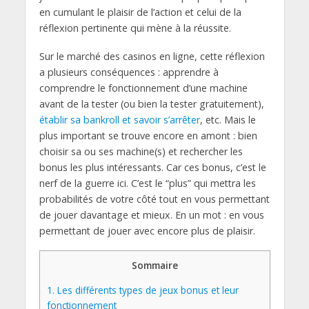
en cumulant le plaisir de l’action et celui de la
réflexion pertinente qui mène à la réussite.
Sur le marché des casinos en ligne, cette réflexion
a plusieurs conséquences : apprendre à
comprendre le fonctionnement d’une machine
avant de la tester (ou bien la tester gratuitement),
établir sa bankroll et savoir s’arrêter
, etc. Mais le
plus important se trouve encore en amont : bien
choisir sa ou ses machine(s) et rechercher les
bonus les plus intéressants. Car ces bonus, c’est le
nerf de la guerre ici. C’est le “plus” qui mettra les
probabilités de votre côté tout en vous permettant
de jouer davantage et mieux. En un mot : en vous
permettant de jouer avec encore plus de plaisir.
Sommaire
1.
Les différents types de jeux bonus et leur
fonctionnement