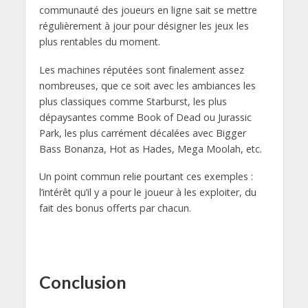
communauté des joueurs en ligne sait se mettre
régulièrement à jour pour désigner les jeux les
plus rentables du moment.
Les machines réputées sont finalement assez
nombreuses, que ce soit avec les ambiances les
plus classiques comme Starburst, les plus
dépaysantes comme Book of Dead ou Jurassic
Park, les plus carrément décalées avec Bigger
Bass Bonanza, Hot as Hades, Mega Moolah, etc.
Un point commun relie pourtant ces exemples :
l’intérêt qu’il y a pour le joueur à les exploiter, du
fait des bonus offerts par chacun.
Conclusion