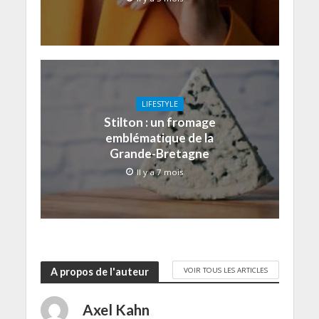
LIFESTYLE
Stilton : un fromage
emblématique de la
Grande-Bretagne
Il y a 7 mois
VOIR TOUS LES ARTICLES
A propos de l'auteur
Axel Kahn