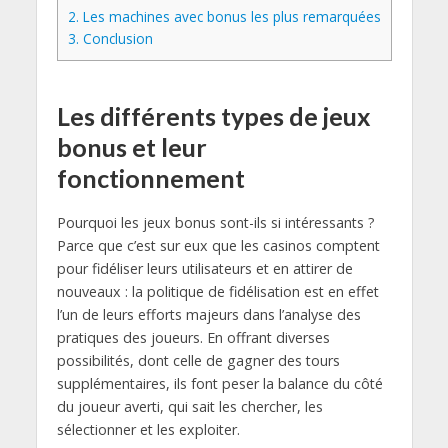
2.
Les machines avec bonus les plus remarquées
3.
Conclusion
Les différents types de jeux
bonus et leur
fonctionnement
Pourquoi les jeux bonus sont-ils si intéressants ?
Parce que c’est sur eux que les casinos comptent
pour fidéliser leurs utilisateurs et en attirer de
nouveaux : la politique de fidélisation est en effet
l’un de leurs efforts majeurs dans l’analyse des
pratiques des joueurs. En offrant diverses
possibilités, dont celle de gagner des tours
supplémentaires, ils font peser la balance du côté
du joueur averti, qui sait les chercher, les
sélectionner et les exploiter.