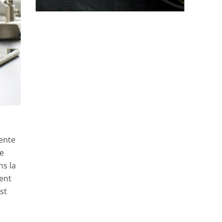
sente
te
ns la
ent
st