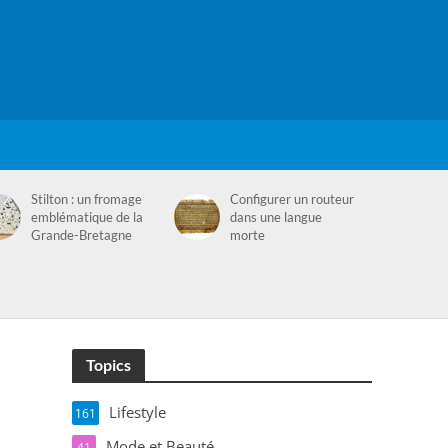
Stilton : un fromage
Configurer un routeur
emblématique de la
dans une langue
Grande-Bretagne
morte
Topics
Lifestyle
161
Mode et Beauté
41