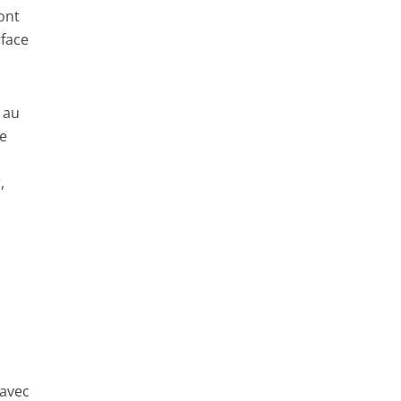
ont
rface
 au
le
,
 avec