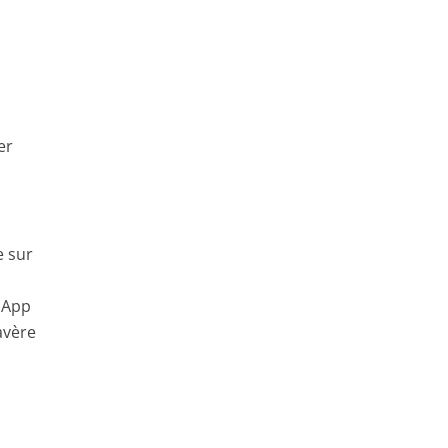
er
e sur
, App
avère