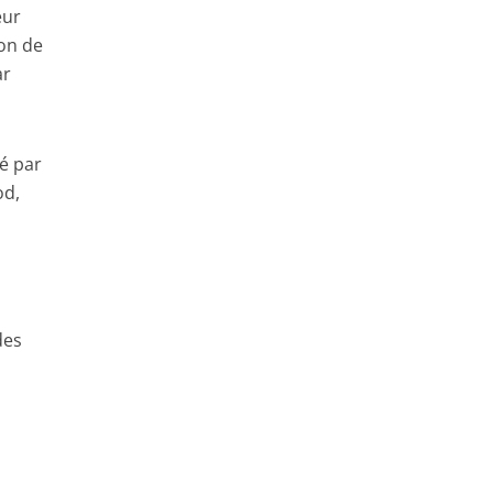
eur
ion de
ar
é par
od,
des