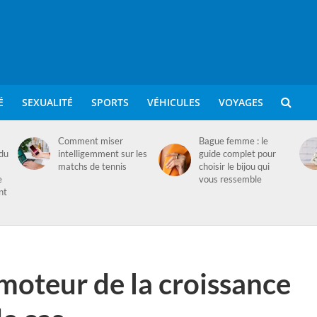
É
SEXUALITÉ
SPORTS
VÉHICULES
VOYAGES
Comment miser
Bague femme : le
 du
intelligemment sur les
guide complet pour
matchs de tennis
choisir le bijou qui
e
vous ressemble
nt
moteur de la croissance