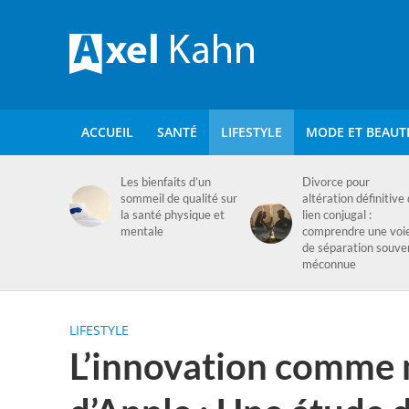
ACCUEIL
SANTÉ
LIFESTYLE
MODE ET BEAUT
Les bienfaits d’un
Divorce pour
sommeil de qualité sur
altération définitive
la santé physique et
lien conjugal :
mentale
comprendre une voi
de séparation souve
méconnue
LIFESTYLE
L’innovation comme 