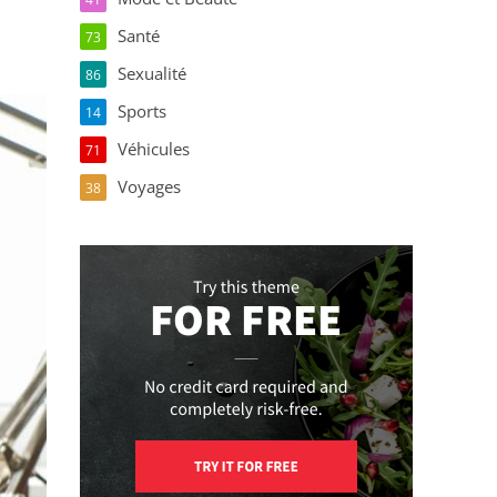
Santé
73
Sexualité
86
Sports
14
Véhicules
71
Voyages
38