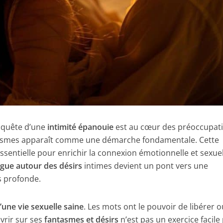
a quête d’une
intimité épanouie
est au cœur des préoccupat
ntasmes apparaît comme une démarche fondamentale. Cette
essentielle pour enrichir la connexion émotionnelle et sexue
ogue autour des désirs
intimes devient un pont vers une
 profonde.
’une vie sexuelle saine
. Les mots ont le pouvoir de libérer o
vrir sur ses
fantasmes et désirs
n’est pas un exercice facile