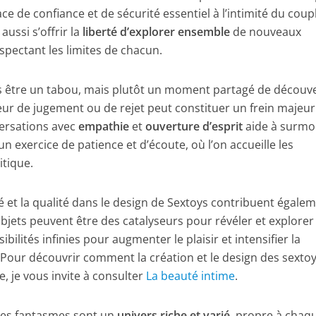
ace de confiance et de sécurité essentiel à l’intimité du coup
aussi s’offrir la
liberté d’explorer ensemble
de nouveaux
espectant les limites de chacun.
pas être un tabou, mais plutôt un moment partagé de découv
peur de jugement ou de rejet peut constituer un frein majeur
ersations avec
empathie
et
ouverture d’esprit
aide à surmo
 exercice de patience et d’écoute, où l’on accueille les
itique.
té et la qualité dans le design de Sextoys contribuent égale
objets peuvent être des catalyseurs pour révéler et explorer
ibilités infinies pour augmenter le plaisir et intensifier la
 Pour découvrir comment la création et le design des sexto
e, je vous invite à consulter
La beauté intime
.
e les fantasmes sont un
univers riche et varié
, propre à chaq