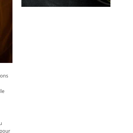
ions
lle
u
 pour