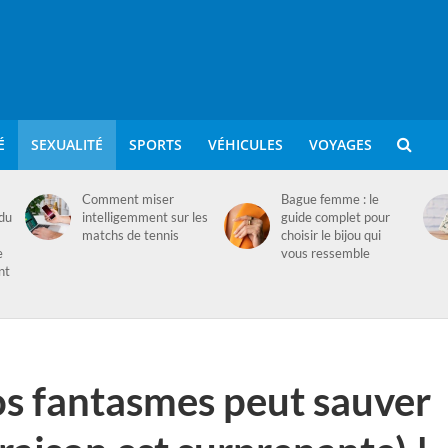
É
SEXUALITÉ
SPORTS
VÉHICULES
VOYAGES
Comment miser
Bague femme : le
 du
intelligemment sur les
guide complet pour
matchs de tennis
choisir le bijou qui
e
vous ressemble
nt
os fantasmes peut sauver