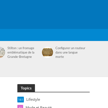
Stilton : un fromage
Configurer un routeur
emblématique de la
dans une langue
Grande-Bretagne
morte
Topics
Lifestyle
161
Mode et Beauté
41