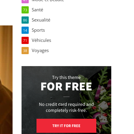
Santé
73
Sexualité
86
Sports
14
Véhicules
71
Voyages
38