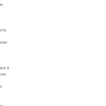
le.
erte
.
nter
ment à
 ses
ys
ue