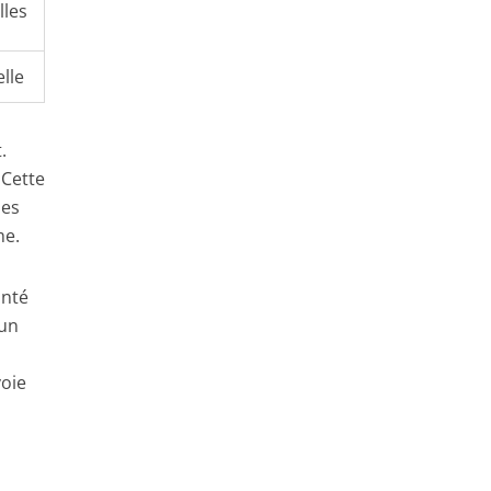
lles
lle
.
 Cette
des
me.
onté
 un
voie