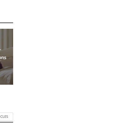
r
ons
ICLES