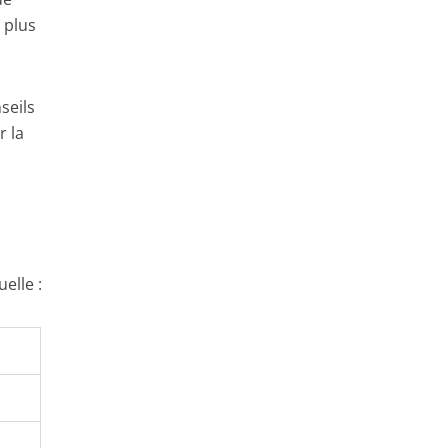
 plus
seils
r la
elle :