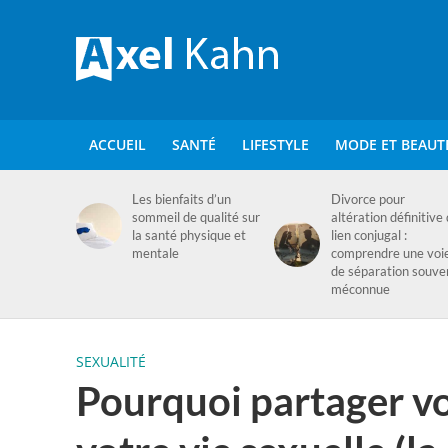
ACCUEIL
SANTÉ
LIFESTYLE
MODE ET BEAUT
Les bienfaits d’un
Divorce pour
sommeil de qualité sur
altération définitive
la santé physique et
lien conjugal :
mentale
comprendre une voi
de séparation souve
méconnue
SEXUALITÉ
Pourquoi partager v