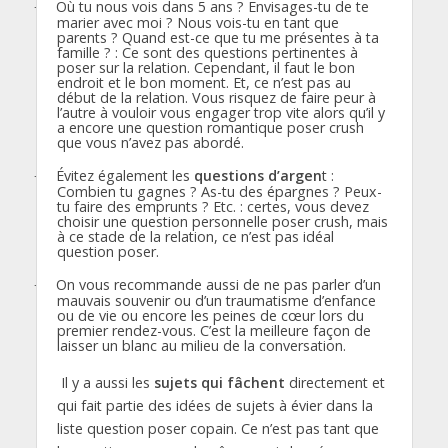
Où tu nous vois dans 5 ans ? Envisages-tu de te
·
marier avec moi ? Nous vois-tu en tant que
parents ? Quand est-ce que tu me présentes à ta
famille ? : Ce sont des questions pertinentes à
poser sur la relation. Cependant, il faut le bon
endroit et le bon moment. Et, ce n’est pas au
début de la relation. Vous risquez de faire peur à
l’autre à vouloir vous engager trop vite alors qu’il y
a encore une question romantique poser crush
que vous n’avez pas abordé.
Évitez également les
questions d’argen
t :
·
Combien tu gagnes ? As-tu des épargnes ? Peux-
tu faire des emprunts ? Etc. : certes, vous devez
choisir une question personnelle poser crush, mais
à ce stade de la relation, ce n’est pas idéal
question poser.
On vous recommande aussi de ne pas parler d’un
·
mauvais souvenir ou d’un traumatisme d’enfance
ou de vie ou encore les peines de cœur lors du
premier rendez-vous. C’est la meilleure façon de
laisser un blanc au milieu de la conversation.
Il y a aussi les
sujets qui fâchent
directement et
qui fait partie des idées de sujets à évier dans la
liste question poser copain. Ce n’est pas tant que