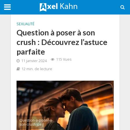
SEXUALITÉ
Question à poser à son
crush : Découvrez l’astuce
parfaite
115 Vues
11 janvier 2024
12 min. de lecture
Question-a-poser-a-
son-crush jpeg