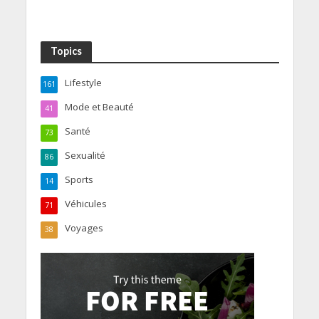
Topics
Lifestyle
161
Mode et Beauté
41
Santé
73
Sexualité
86
Sports
14
Véhicules
71
Voyages
38