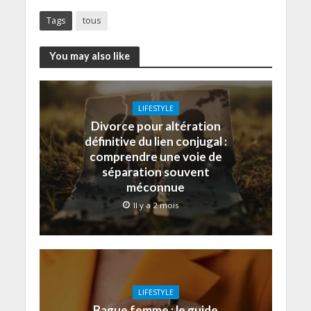
Tags
tous
You may also like
LIFESTYLE
Divorce pour altération
définitive du lien conjugal :
comprendre une voie de
séparation souvent
méconnue
Il y a 2 mois
LIFESTYLE
Bague femme : le guide