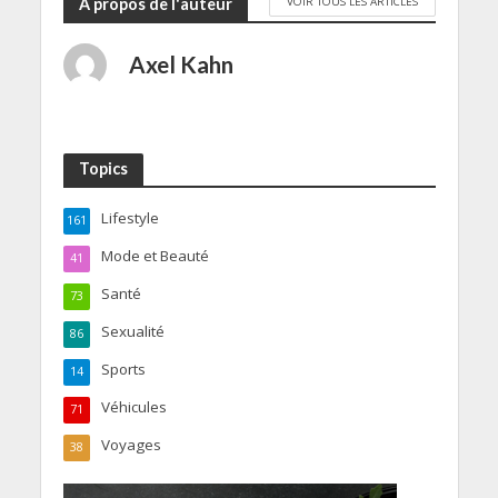
VOIR TOUS LES ARTICLES
A propos de l'auteur
Axel Kahn
Topics
Lifestyle
161
Mode et Beauté
41
Santé
73
Sexualité
86
Sports
14
Véhicules
71
Voyages
38