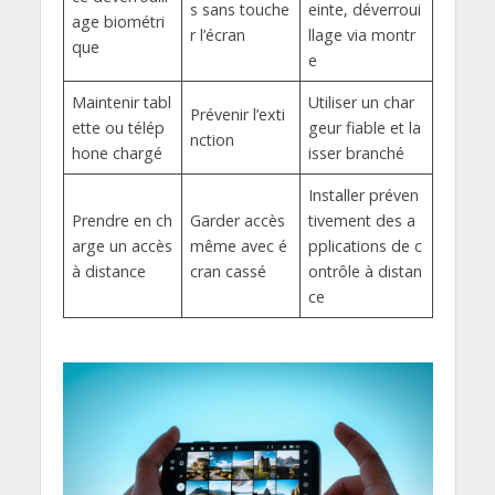
s sans touche
einte, déverroui
age biométri
r l’écran
llage via montr
que
e
Maintenir tabl
Utiliser un char
Prévenir l’exti
ette ou télép
geur fiable et la
nction
hone chargé
isser branché
Installer préven
Prendre en ch
Garder accès
tivement des a
arge un accès
même avec é
pplications de c
à distance
cran cassé
ontrôle à distan
ce