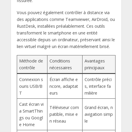
fissurée.
Vous pouvez également contrôler à distance via
des applications comme Teamviewer, AirDroid, ou
RustDesk, installées préalablement. Ces outils
transforment le smartphone en une entité
accessible depuis un ordinateur, préservant ainsi le
lien virtuel malgré un écran matériellement brisé.
Méthode de
Conditions
Avantages
contrôle
nécessaires
principaux
Connexion s
Écran affiche e
Contrôle préci
ouris USB/B
ncore, adaptat
s, interface fa
T
eurs
milière
Cast écran vi
Téléviseur com
Grand écran, n
a SmartThin
patible, mise e
avigation simp
gs ou Googl
n réseau
le
e Home