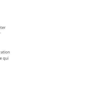
éter
r
s
ration
e qui