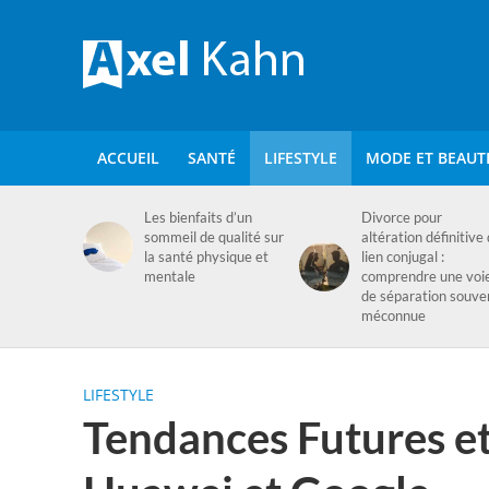
ACCUEIL
SANTÉ
LIFESTYLE
MODE ET BEAUT
Les bienfaits d’un
Divorce pour
sommeil de qualité sur
altération définitive
la santé physique et
lien conjugal :
mentale
comprendre une voi
de séparation souve
méconnue
LIFESTYLE
Tendances Futures e