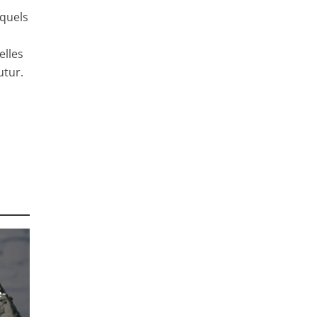
xquels
elles
utur.
e-