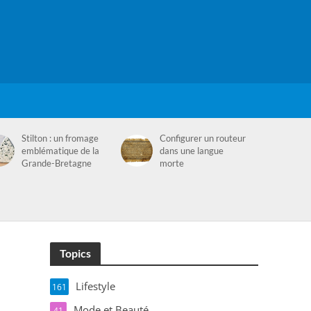
Stilton : un fromage
Configurer un routeur
emblématique de la
dans une langue
Grande-Bretagne
morte
Topics
Lifestyle
161
Mode et Beauté
41