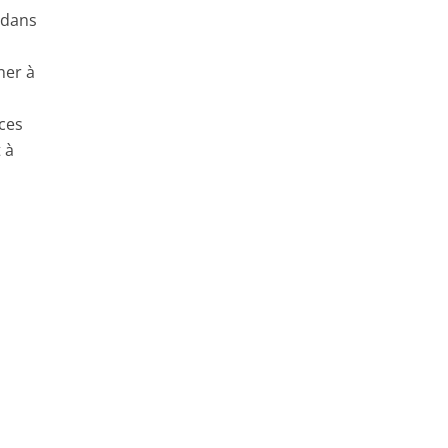
s dans
ner à
 ces
 à