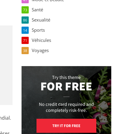
Santé
73
Sexualité
86
Sports
14
Véhicules
71
Voyages
38
dial.
ières