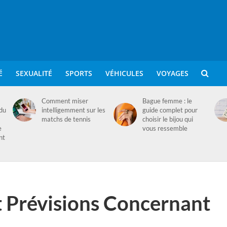
É
SEXUALITÉ
SPORTS
VÉHICULES
VOYAGES
Comment miser
Bague femme : le
 du
intelligemment sur les
guide complet pour
matchs de tennis
choisir le bijou qui
e
vous ressemble
nt
t Prévisions Concernant