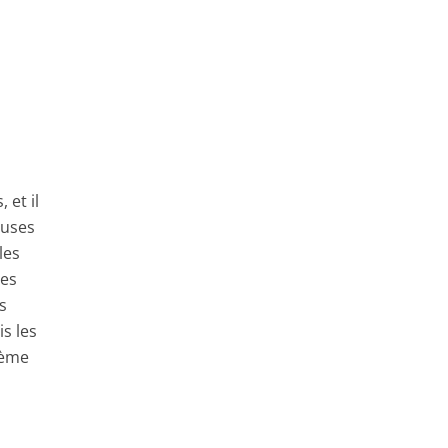
 et il
euses
les
des
s
s les
tème