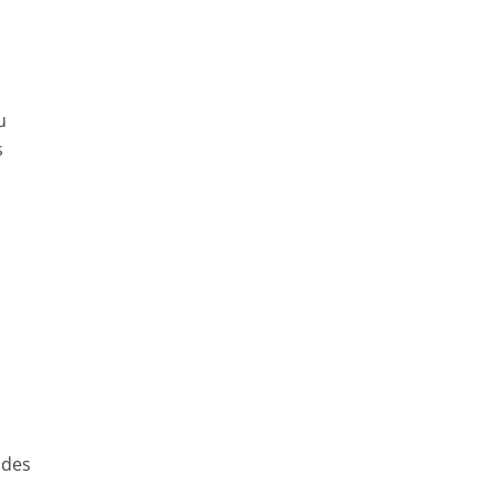
u
s
 des