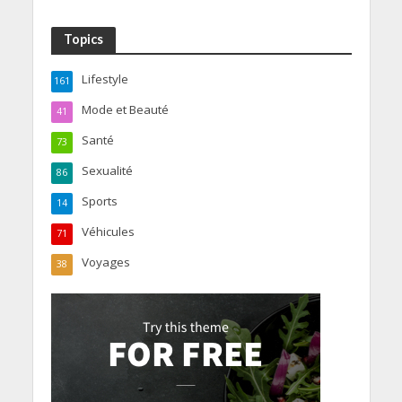
Topics
Lifestyle
161
Mode et Beauté
41
Santé
73
Sexualité
86
Sports
14
Véhicules
71
Voyages
38