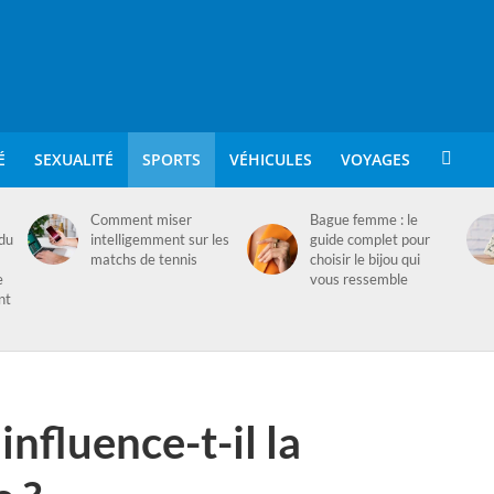
É
SEXUALITÉ
SPORTS
VÉHICULES
VOYAGES
Comment miser
Bague femme : le
 du
intelligemment sur les
guide complet pour
matchs de tennis
choisir le bijou qui
e
vous ressemble
nt
nfluence-t-il la