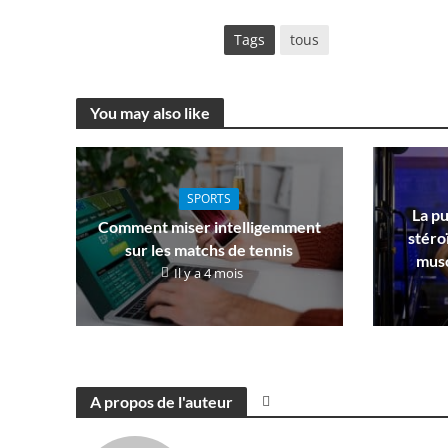
Tags
tous
You may also like
SPORTS
La pu
Comment miser intelligemment
stéro
sur les matchs de tennis
musc
Il y a 4 mois
A propos de l'auteur