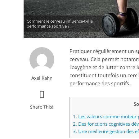
Comment le cerveau influence-t-il la
performance sportive ?
Pratiquer régulièrement un sp
cerveau. Cela permet notamm
l’oxygène et de lutter contre l
constituent toutefois un cercl
Axel Kahn
performance des sportifs.
S
Share This!
1.
Les valeurs comme moteur pou
2.
Des fonctions cognitives déve
3.
Une meilleure gestion des e