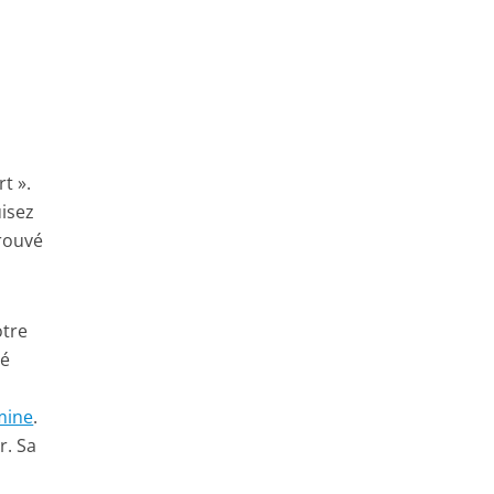
t ».
uisez
trouvé
otre
té
mine
.
r. Sa