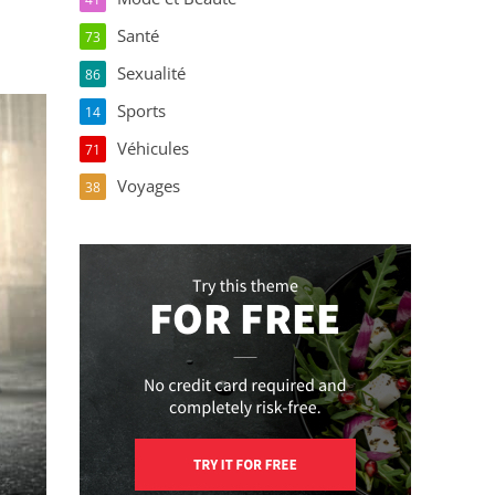
Santé
73
Sexualité
86
Sports
14
Véhicules
71
Voyages
38