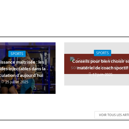
SPORTS
SPORTS
Conseils pour bien choisir s
issance maîtrisée : les
matériel de coach sportif
ïdes injectables dans la
17 juin 2025
ulation d’aujourd’hui
25 juillet 2025
VOIR TOUS LES ART