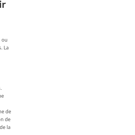
ir
s ou
. La
.
me
me de
on de
de la