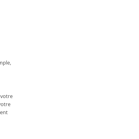
mple,
 votre
votre
ment