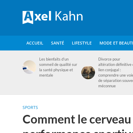
ACCUEIL
SANTÉ
LIFESTYLE
MODE ET BEAUT
Les bienfaits d’un
Divorce pour
sommeil de qualité sur
altération définitive
la santé physique et
lien conjugal :
mentale
comprendre une voi
de séparation souve
méconnue
SPORTS
Comment le cerveau i