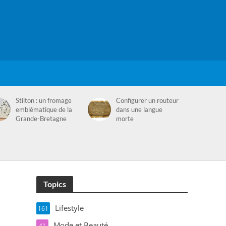
Stilton : un fromage
Configurer un routeur
emblématique de la
dans une langue
Grande-Bretagne
morte
Topics
Lifestyle
161
Mode et Beauté
41