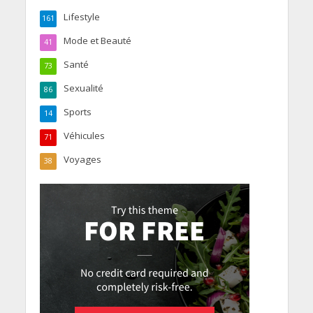
Lifestyle
161
Mode et Beauté
41
Santé
73
Sexualité
86
Sports
14
Véhicules
71
Voyages
38