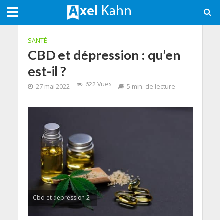
SANTÉ
CBD et dépression : qu’en
est-il ?
622 Vues
27 mai 2022
5 min. de lecture
Cbd et depression 2