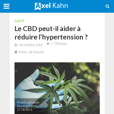
SANTÉ
Le CBD peut-il aider à
réduire l’hypertension ?
1 778 Vues
14 octobre 2022
8 min. de lecture
Pexels-aphiwat-
chuangchoem-
2178565-2