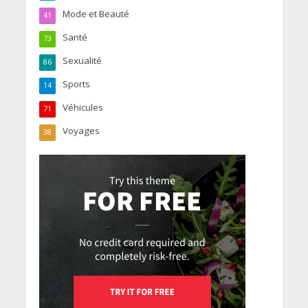
Mode et Beauté
41
Santé
73
Sexualité
86
Sports
14
Véhicules
71
Voyages
38