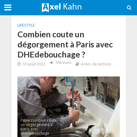
LIFESTYLE
Combien coute un
dégorgement à Paris avec
DHEdebouchage ?
704 Vues
10 août 2022
4 min. de lecture
Papercombien coute
un degorgement a
paris avec
dhedebouchage