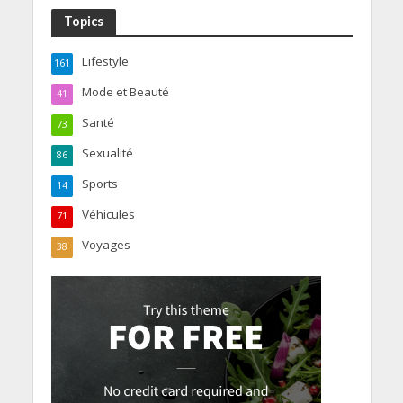
Topics
Lifestyle
161
Mode et Beauté
41
Santé
73
Sexualité
86
Sports
14
Véhicules
71
Voyages
38