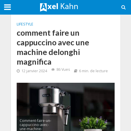
LIFESTYLE
comment faire un
cappuccino avec une
machine delonghi
magnifica
86 Vues
12 janvier 2024
6 min. de lecture
Comment-faire-un-
cappuccino-avec-
une-machine-