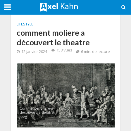
LIFESTYLE
comment moliere a
découvert le theatre
158 Vues
12 janvier 2024
6 min. de lecture
Comment-moliere-a-
decouvert-le-theatre
jpeg