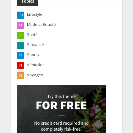
Topics
Lifestyle
161
Mode et Beauté
41
Santé
73
Sexualité
86
Sports
14
Véhicules
71
Voyages
38