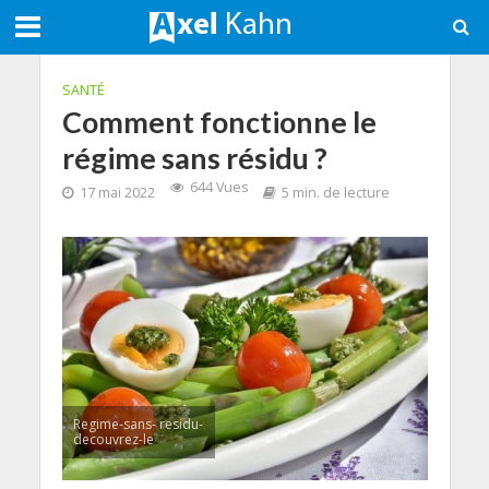
SANTÉ
Comment fonctionne le
régime sans résidu ?
644 Vues
17 mai 2022
5 min. de lecture
Regime-sans- residu-
decouvrez-le