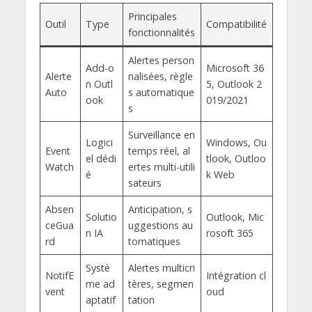
Principales
Outil
Type
Compatibilité
fonctionnalités
Alertes person
Add-o
Microsoft 36
Alerte
nalisées, règle
n Outl
5, Outlook 2
Auto
s automatique
ook
019/2021
s
Surveillance en
Logici
Windows, Ou
Event
temps réel, al
el dédi
tlook, Outloo
Watch
ertes multi-utili
é
k Web
sateurs
Absen
Anticipation, s
Solutio
Outlook, Mic
ceGua
uggestions au
n IA
rosoft 365
rd
tomatiques
Systè
Alertes multicri
NotifE
Intégration cl
me ad
tères, segmen
vent
oud
aptatif
tation