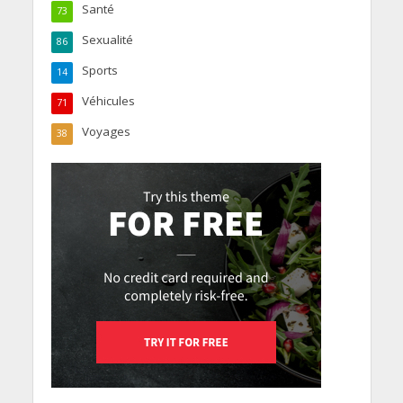
Santé
73
Sexualité
86
Sports
14
Véhicules
71
Voyages
38