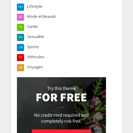
Lifestyle
161
Mode et Beauté
41
Santé
73
Sexualité
86
Sports
14
Véhicules
71
Voyages
38