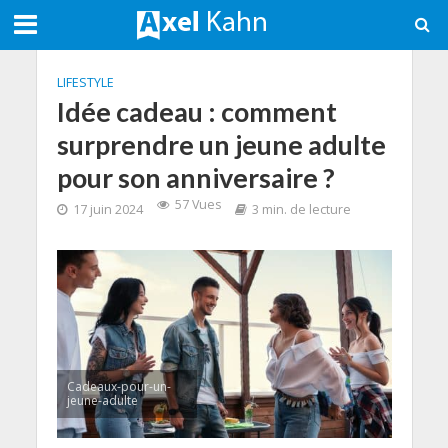
LIFESTYLE
Idée cadeau : comment
surprendre un jeune adulte
pour son anniversaire ?
57 Vues
17 juin 2024
3 min. de lecture
Cadeaux-pour-un-
jeune-adulte