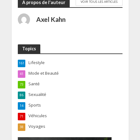
VOIR TOUS LES ARTICLES
A propos de l'auteur
Axel Kahn
Topics
Lifestyle
161
Mode et Beauté
41
Santé
73
Sexualité
86
Sports
14
Véhicules
71
Voyages
38