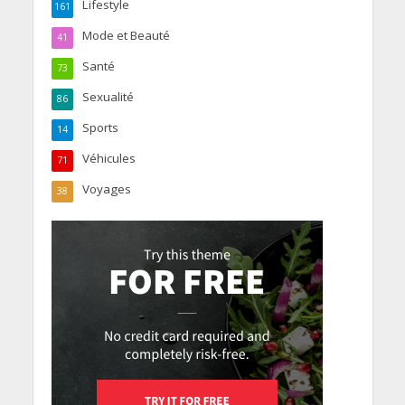
Lifestyle
161
Mode et Beauté
41
Santé
73
Sexualité
86
Sports
14
Véhicules
71
Voyages
38