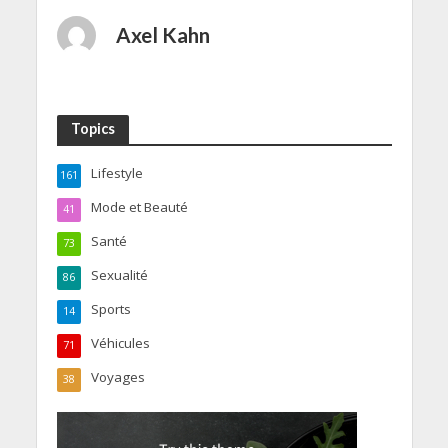
Axel Kahn
Topics
Lifestyle
161
Mode et Beauté
41
Santé
73
Sexualité
86
Sports
14
Véhicules
71
Voyages
38