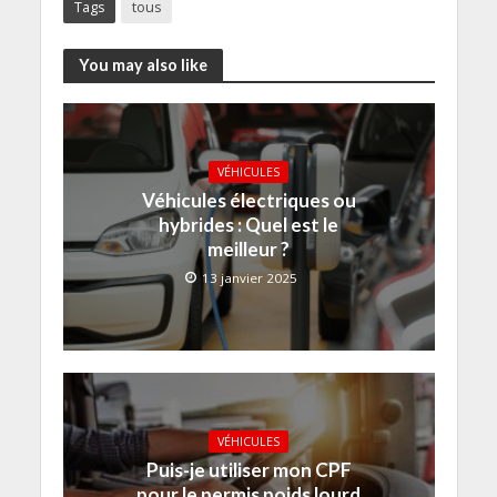
Tags
tous
You may also like
VÉHICULES
Véhicules électriques ou
hybrides : Quel est le
meilleur ?
13 janvier 2025
VÉHICULES
Puis-je utiliser mon CPF
pour le permis poids lourd