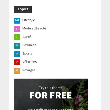
Topics
Lifestyle
161
Mode et Beauté
41
Santé
73
Sexualité
86
Sports
14
Véhicules
71
Voyages
38