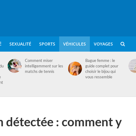
É
SEXUALITÉ
SPORTS
VÉHICULES
VOYAGES
Comment miser
Bague femme : le
 du
intelligemment sur les
guide complet pour
matchs de tennis
choisir le bijou qui
e
vous ressemble
nt
n détectée : comment y