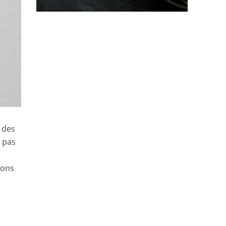
t des
 pas
ions