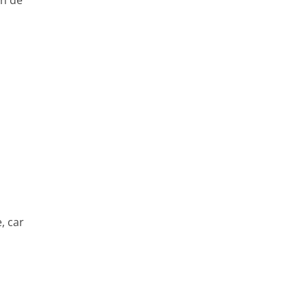
on de
, car