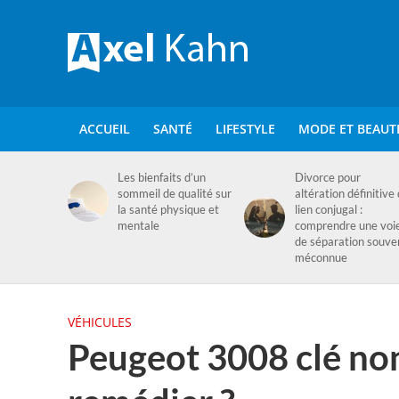
ACCUEIL
SANTÉ
LIFESTYLE
MODE ET BEAUT
Les bienfaits d’un
Divorce pour
sommeil de qualité sur
altération définitive
la santé physique et
lien conjugal :
mentale
comprendre une voi
de séparation souve
méconnue
VÉHICULES
Peugeot 3008 clé no