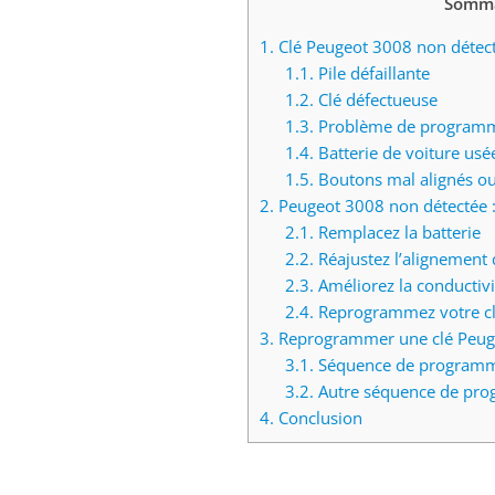
Somma
1.
Clé Peugeot 3008 non détecté
1.1.
Pile défaillante
1.2.
Clé défectueuse
1.3.
Problème de program
1.4.
Batterie de voiture usé
1.5.
Boutons mal alignés ou
2.
Peugeot 3008 non détectée 
2.1.
Remplacez la batterie
2.2.
Réajustez l’alignement 
2.3.
Améliorez la conductivi
2.4.
Reprogrammez votre cl
3.
Reprogrammer une clé Peug
3.1.
Séquence de programm
3.2.
Autre séquence de pr
4.
Conclusion