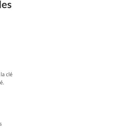
les
la clé
lé.
s