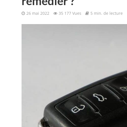
remédier ?
26 mai 2022
35 177 Vues
5 min. de lecture