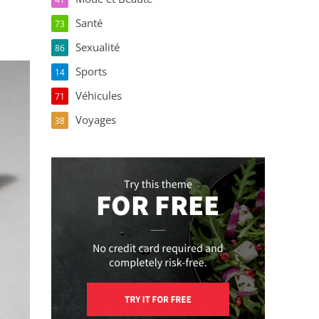
Santé
73
Sexualité
86
Sports
14
Véhicules
71
Voyages
38