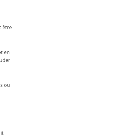
t être
et en
ouder
és ou
it