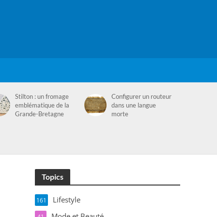
Stilton : un fromage
Configurer un routeur
emblématique de la
dans une langue
Grande-Bretagne
morte
Topics
Lifestyle
161
Mode et Beauté
41