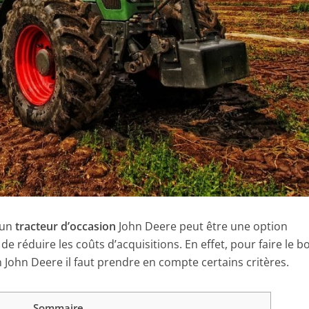
’un
tracteur d’occasion
John Deere peut être une option
de réduire les coûts d’acquisitions. En effet, pour faire le b
n John Deere il faut prendre en compte certains critères.
Sommaire