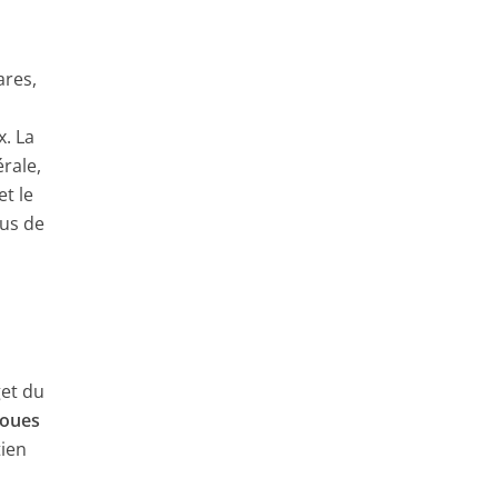
ares,
x. La
rale,
et le
lus de
get du
roues
tien