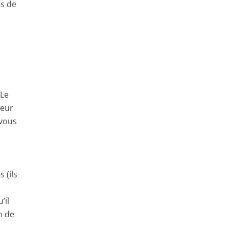
rs de
 Le
deur
 vous
 (ils
’il
in de