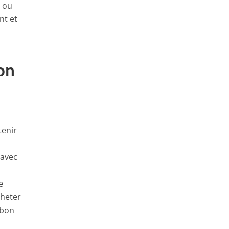
e ou
nt et
on
tenir
 avec
e
cheter
 bon