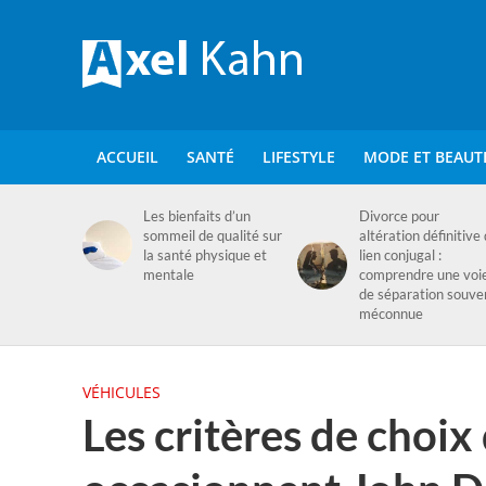
ACCUEIL
SANTÉ
LIFESTYLE
MODE ET BEAUT
Les bienfaits d’un
Divorce pour
sommeil de qualité sur
altération définitive
la santé physique et
lien conjugal :
mentale
comprendre une voi
de séparation souve
méconnue
VÉHICULES
Les critères de choix