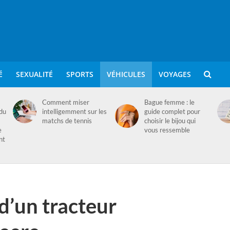
É
SEXUALITÉ
SPORTS
VÉHICULES
VOYAGES
Comment miser
Bague femme : le
 du
intelligemment sur les
guide complet pour
matchs de tennis
choisir le bijou qui
e
vous ressemble
nt
 d’un tracteur