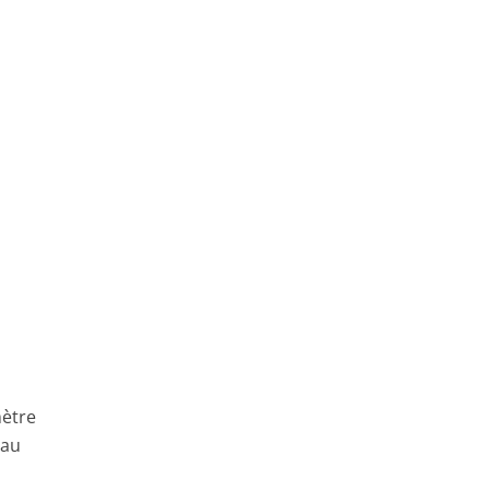
mètre
 au
e