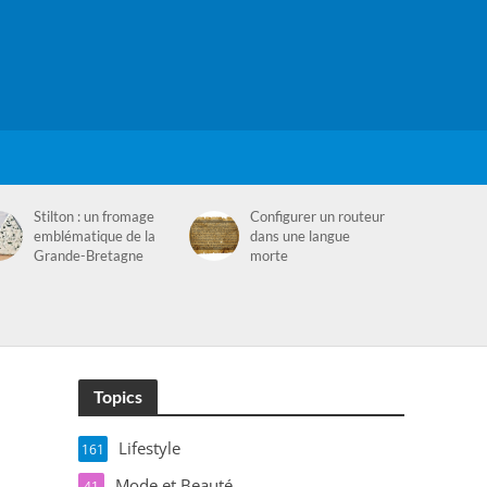
Stilton : un fromage
Configurer un routeur
emblématique de la
dans une langue
Grande-Bretagne
morte
Topics
Lifestyle
161
Mode et Beauté
41