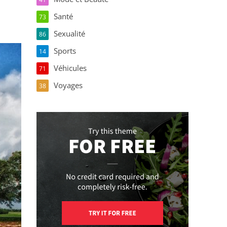
Santé
73
Sexualité
86
Sports
14
Véhicules
71
Voyages
38