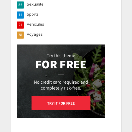
Sexualité
86
Sports
14
Véhicules
71
Voyages
38