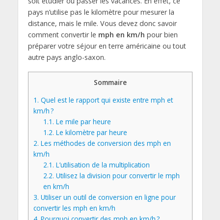
soit étudier ou passer les vacances. En effet, ce
pays n’utilise pas le kilomètre pour mesurer la
distance, mais le mile. Vous devez donc savoir
comment convertir le
mph en km/h
pour bien
préparer votre séjour en terre américaine ou tout
autre pays anglo-saxon.
Sommaire
1.
Quel est le rapport qui existe entre mph et
km/h ?
1.1.
Le mile par heure
1.2.
Le kilomètre par heure
2.
Les méthodes de conversion des mph en
km/h
2.1.
L’utilisation de la multiplication
2.2.
Utilisez la division pour convertir le mph
en km/h
3.
Utiliser un outil de conversion en ligne pour
convertir les mph en km/h
4.
Pourquoi convertir des mph en km/h ?