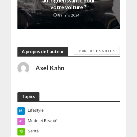
autoguérissante pour
votre voiture ?
8 mars 2024
VOIR TOUS LES ARTICLES
A propos de l'auteur
Axel Kahn
Topics
Lifestyle
161
Mode et Beauté
41
Santé
73